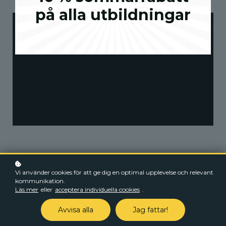
på alla utbildningar
Starta nu
15,210 kr
16,900 kr
Vi använder cookies för att ge dig en optimal upplevelse och relevant
kommunikation.
Läs mer
eller
acceptera individuella cookies
.
Avvisa alla
Jag fattar!
Företagsfaktura ex. moms