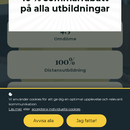
på alla utbildningar
4,5
Omdöme
100%
Distansutbildning
100%
Vi använder cookies för att ge dig en optimal upplevelse och relevant
Flexibilitet
kommunikation.
Läs mer
eller
acceptera individuella cookies
.
Avvisa alla
Jag fattar!